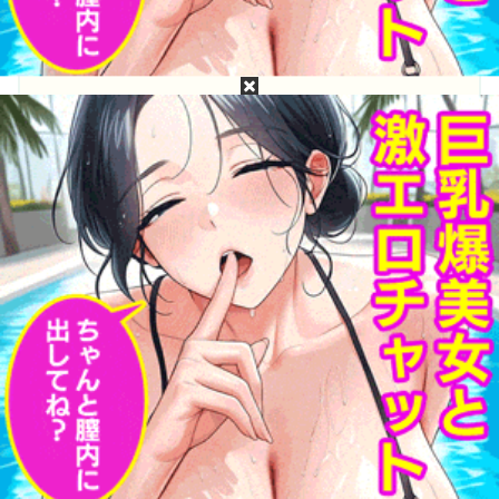
目次
浅野心愛って誰？浅野心愛のプロフィール
浅野心愛の無修正動画・モザイク破壊は無料で流
出してるか？
浅野心愛の［広告なし・高画質・高精細］無修
正・モザイク破壊流出動画が見たい！
浅野心愛って誰？浅野心愛のプロフィー
ル