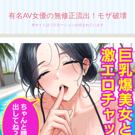
有名AV女優の無修正流出！モザ破壊
本サイトはプロモーションが含まれています
【浅野心愛】無修正流出！モザイク破壊！
無防備パンチラは四十八手に挑戦
元高学校教師、 浅野心愛の無修正動画が流
出中か！？
ちぬう
「浅野心愛」の無修正動画の流出が止まんね
ーぜ！
さっちん