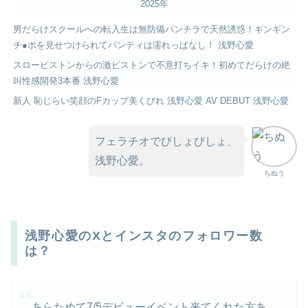
2025年
男だらけスクールへの転入生は無防備パンチラで天然誘惑！ギンギン
チ●ポを見せつけられてパンティは濡れっぱなし！ 浅野心愛
スローピストンからの激ピストンで不意打ちイキ！初めてだらけの絶
叫性感開発3本番 浅野心愛
新人 恥じらい笑顔のFカップ美くびれ 浅野心愛 AV DEBUT 浅野心愛
フェラチオでびしょびしょ、
浅野心愛。
ちぬう
浅野心愛のXとインスタのフォロワー数
は？
あらためて7/5デビューイベント来てくれた方あ